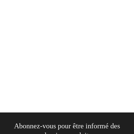
Accessoires
White glossy mug
18,00
€
–
25,00
€
Sélectionnez les options
Abonnez-vous pour être informé des