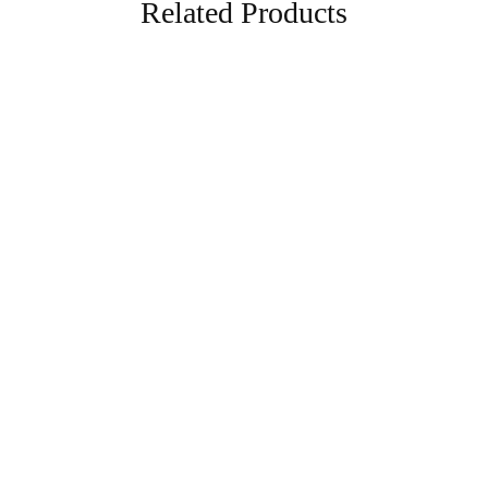
Related Products
Accessoires
Accessoires
Travel mug with a handle
White glossy mug
30,00
€
18,00
€
–
22,50
€
Ajouter au panier
Sélectionnez les options